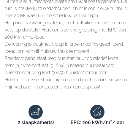
Buiten is er ruimschoots plaats om uw auto’s te parkeren. De
tuin is makkelijk te onderhouden, en er is een nieuw tuinhuis
met afdak waar u in de schaduw kan loungen.
Het pand is zwaar geïsoleerd, heeft rolluiken en een recente
ketel op stookolie. Hierdoor is ze energiezuinig met EPC van
206 kWh/m2/jaar.
De woning is kraaknet, tiptop in orde, mooi fris geschilderd,
ideaal om van dit huis uw thuis te maken!
Praktisch: pand staat leeg dus start huur op relatief korte
termijn, type contract "3-6-9", 3 maand huurwaarborg,
plaatsbeschrijving kost 50/50 huurder/verhuurder.
Heeft u interesse, stuur mij a.u.b. een bericht via immoweb of
mijn website! Ik contacteer u voor een afspraak!
2
2 slaapkamer(s)
EPC: 206 kWh/m
/jaar